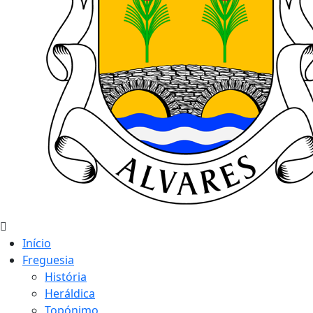
Início
Freguesia
História
Heráldica
Topónimo