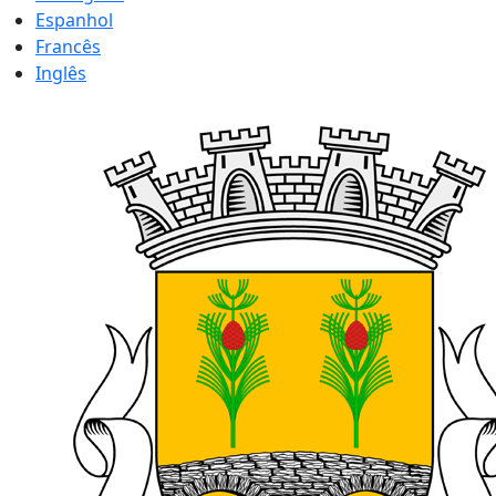
Espanhol
Francês
Inglês