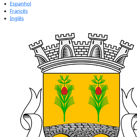
Espanhol
Francês
Inglês