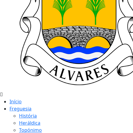
Início
Freguesia
História
Heráldica
Topónimo