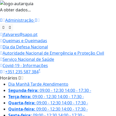
A obter dados...
Administração
jfalvares@sapo.pt
Queimas e Queimadas
Dia da Defesa Nacional
Autoridade Nacional de Emergência e Proteção Civil
Serviço Nacional de Saúde
Covid-19 - Informações
*
+351 235 587 384
Horários
Dia
Manhã
Tarde
Atendimento
Segunda-feira:
09:00 - 12:30
14:00 - 17:30
-
Terça-feira:
09:00 - 12:30
14:00 - 17:30
-
Quarta-feira:
09:00 - 12:30
14:00 - 17:30
-
Quinta-feira:
09:00 - 12:30
14:00 - 17:30
-
Sexta-feira:
09:00 - 12:30
14:00 - 17:30
-