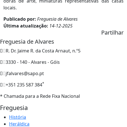
obras de arte, miniaturas representativas das casas
locais.
Publicado por:
Freguesia de Alvares
Última atualização:
14-12-2025
Partilhar
Freguesia de Alvares
R. Dr. Jaime R. da Costa Arnaut, n.º5
3330 - 140 - Alvares - Góis
jfalvares@sapo.pt
*
+351 235 587 384
* Chamada para a Rede Fixa Nacional
Freguesia
História
Heráldica