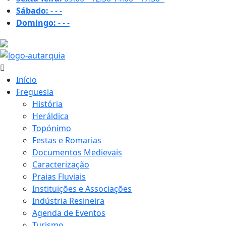
Sábado:
-
-
-
Domingo:
-
-
-
31.1 ºC
Início
Freguesia
História
Heráldica
Topónimo
Festas e Romarias
Documentos Medievais
Caracterização
Praias Fluviais
Instituições e Associações
Indústria Resineira
Agenda de Eventos
Turismo