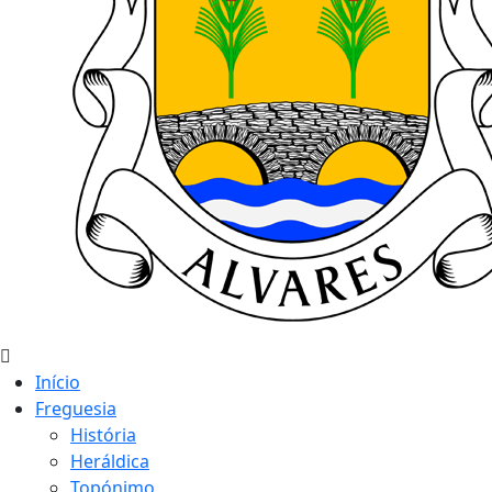
Início
Freguesia
História
Heráldica
Topónimo