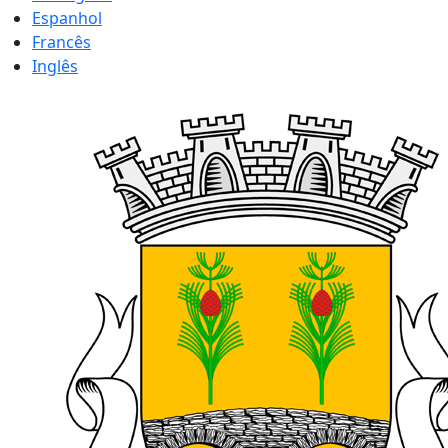
Espanhol
Francês
Inglês