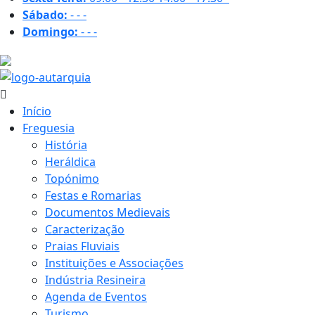
Sábado:
-
-
-
Domingo:
-
-
-
31.6 ºC
Início
Freguesia
História
Heráldica
Topónimo
Festas e Romarias
Documentos Medievais
Caracterização
Praias Fluviais
Instituições e Associações
Indústria Resineira
Agenda de Eventos
Turismo