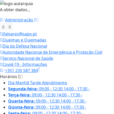
A obter dados...
Administração
jfalvares@sapo.pt
Queimas e Queimadas
Dia da Defesa Nacional
Autoridade Nacional de Emergência e Proteção Civil
Serviço Nacional de Saúde
Covid-19 - Informações
*
+351 235 587 384
Horários
Dia
Manhã
Tarde
Atendimento
Segunda-feira:
09:00 - 12:30
14:00 - 17:30
-
Terça-feira:
09:00 - 12:30
14:00 - 17:30
-
Quarta-feira:
09:00 - 12:30
14:00 - 17:30
-
Quinta-feira:
09:00 - 12:30
14:00 - 17:30
-
Sexta-feira:
09:00 - 12:30
14:00 - 17:30
-