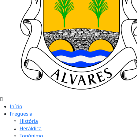
Início
Freguesia
História
Heráldica
Topónimo