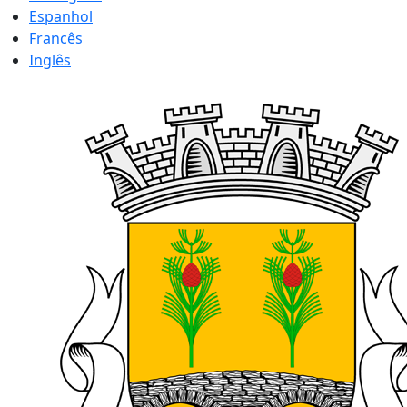
Espanhol
Francês
Inglês